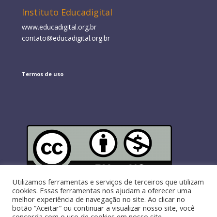
Instituto Educadigital
www.educadigital.org.br
contato@educadigital.org.br
Termos de uso
Exceto
onde indicado de outra forma, a licença é Creative
Utilizamos ferramentas e serviços de terceiros que utilizam
Commons
Atribuição Não Comercial
cookies. Essas ferramentas nos ajudam a oferecer uma
melhor experiência de navegação no site. Ao clicar no
botão “Aceitar” ou continuar a visualizar nosso site, você
concorda com o uso de cookies em nosso site.