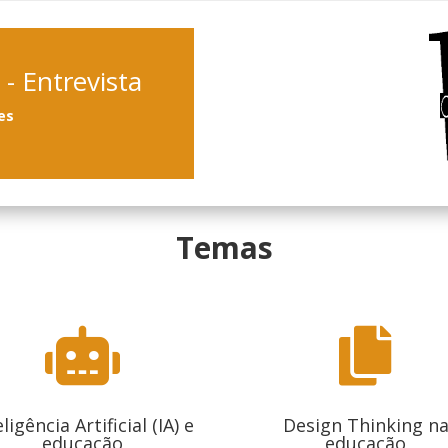
- Entrevista
les
Temas


eligência Artificial (IA) e
Design Thinking n
educação
educação