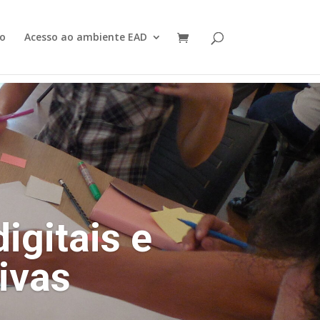
o
Acesso ao ambiente EAD
igitais e
ivas