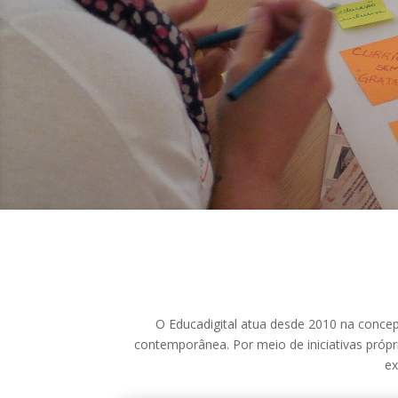
O Educadigital atua desde 2010 na concep
contemporânea. Por meio de iniciativas própr
ex