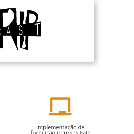

a
Implementação de
formação e cursos EaD