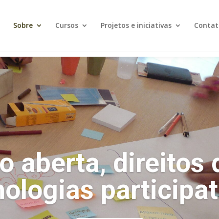
Sobre
Cursos
Projetos e iniciativas
Contat
 aberta, direitos d
nologias participat