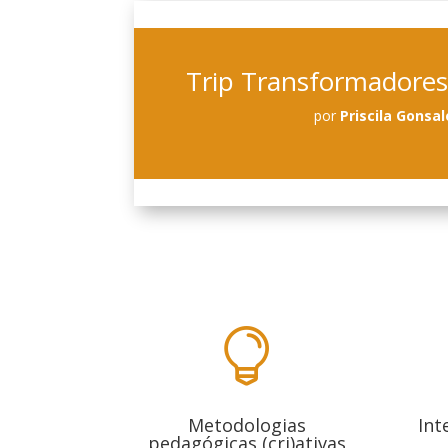
Trip Transformadores 
por
Priscila Gonsa

Metodologias
Int
pedagógicas (cri)ativas