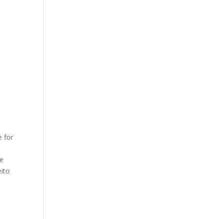
e for
 e
eito