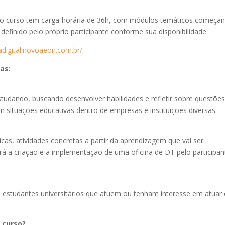
 o curso tem carga-horária de 36h, com módulos temáticos começa
finido pelo próprio participante conforme sua disponibilidade.
adigital.novoaeon.com.br/
tas:
tudando, buscando desenvolver habilidades e refletir sobre questõe
 situações educativas dentro de empresas e instituições diversas.
ticas, atividades concretas a partir da aprendizagem que vai ser
erá a criação e a implementação de uma oficina de DT pelo participan
 e estudantes universitários que atuem ou tenham interesse em atua
 curso?