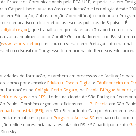
de Processos Comunicacionais pela ECA-USP, especialista em Desi
ela Cásper Líbero. Atua na área de educação e tecnologia desde 200
dos em Educação, Cultura e Ação Comunitária) coordenou o Progra
o uso educativo da Internet pelas escolas públicas de 8 países. É
digital.org.br
), que trabalha em prol da educação aberta na cultura
 realizada anualmente pelo Comitê Gestor da Internet no Brasil, uma 
(
www.livrorea.net.br
) e editora da versão em Português do material
esentou o Brasil no Congresso Internacional de Recursos Educaciona
atividades de formação, e também em processos de facilitação para
vos, como por exemplo:
Edukatu
,
Escola Digital
e
Edufinanceira na Es
izou formações no
Colégio Porto Seguro
, na
Escola Bilíngue Aubrick
, 
Getúlio Vargas
e no
SESI
, todos na cidade de São Paulo; na Secretari
São Paulo. Também organizou oficinas na
HUB Escola
em São Paulo
nharia Industrial (FEI)
, em São Bernardo do Campo. Atualmente est
sencial e mini-curso para o
Programa Acessa SP
em parceria com a
ão online e presencial para escolas do RS e SC participantes do
Ga
Sirotsky.