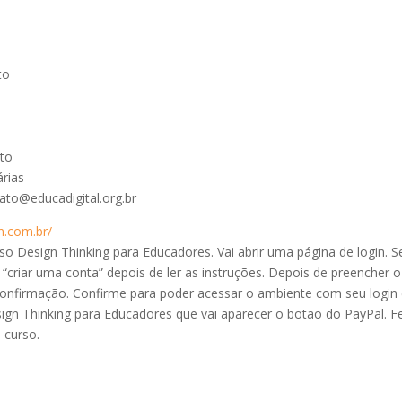
to
nto
árias
tato@educadigital.org.br
n.com.br/
o Design Thinking para Educadores. Vai abrir uma página de login. S
 “criar uma conta” depois de ler as instruções. Depois de preencher o
confirmação. Confirme para poder acessar o ambiente com seu login
gn Thinking para Educadores que vai aparecer o botão do PayPal. F
 curso.