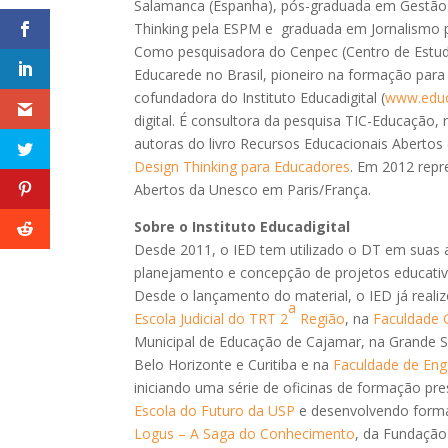
Salamanca (Espanha), pós-graduada em Gestão 
Thinking pela ESPM e graduada em Jornalismo p
Como pesquisadora do Cenpec (Centro de Estu
Educarede no Brasil, pioneiro na formação para 
cofundadora do Instituto Educadigital (
www.educa
digital. É consultora da pesquisa TIC-Educação,
autoras do livro Recursos Educacionais Abertos 
Design Thinking para Educadores
. Em 2012 repr
Abertos da Unesco em Paris/França.
Sobre o Instituto Educadigital
Desde 2011, o IED tem utilizado o DT em suas 
planejamento e concepção de projetos educati
Desde o lançamento do material, o IED já real
a
Escola Judicial do TRT 2
Região
, na
Faculdade 
Municipal de Educação de Cajamar, na Grande 
Belo Horizonte e Curitiba e na
Faculdade de Enge
iniciando uma série de oficinas de formação pre
Escola do Futuro da USP
e desenvolvendo formaç
Logus – A Saga do Conhecimento
, da Fundação 