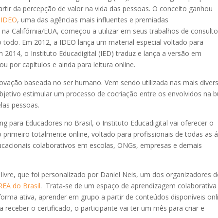
artir da percepção de valor na vida das pessoas. O conceito ganhou
a
IDEO
, uma das agências mais influentes e premiadas
, na Califórnia/EUA, começou a utilizar em seus trabalhos de consulto
 todo. Em 2012, a IDEO lança um material especial voltado para
m 2014, o Instituto Educadigital (IED) traduz e lança a versão em
ou por capítulos e ainda para leitura online.
inovação baseada no ser humano. Vem sendo utilizada nas mais diver
objetivo estimular um processo de cocriação entre os envolvidos na 
las pessoas.
para Educadores no Brasil, o Instituto Educadigital vai oferecer o
 primeiro totalmente online, voltado para profissionais de todas as 
ucacionais colaborativos em escolas, ONGs, empresas e demais
livre, que foi personalizado por Daniel Neis, um dos organizadores 
EA do Brasil
. Trata-se de um espaço de aprendizagem colaborativa
forma ativa, aprender em grupo a partir de conteúdos disponíveis onl
a receber o certificado, o participante vai ter um mês para criar e