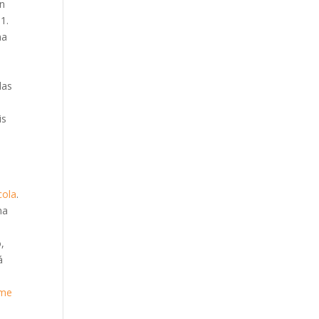
gn
1.
ma
das
is
cola
.
na
a
,
á
me