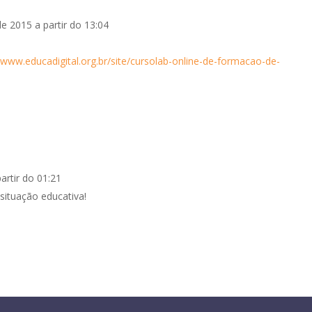
 2015 a partir do 13:04
//www.educadigital.org.br/site/cursolab-online-de-formacao-de-
artir do 01:21
situação educativa!