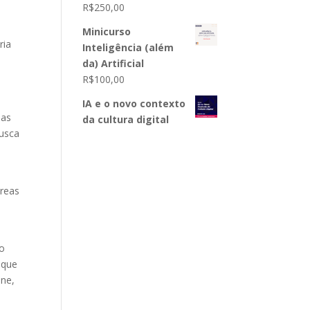
R$
250,00
Minicurso
ria
Inteligência (além
da) Artificial
R$
100,00
IA e o novo contexto
sas
da cultura digital
busca
áreas
do
 que
ine,