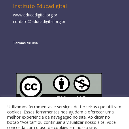
Instituto Educadigital
www.educadigital.org.br
contato@educadigital.org.br
Termos de uso
Exceto
Utilizamos ferramentas e serviços de terceiros que utilizam
onde indicado de outra forma, a licença é Creative
Commons
Atribuição Não Comercial
cookies. Essas ferramentas nos ajudam a oferecer uma
melhor experiência de navegação no site. Ao clicar no
botão “Aceitar” ou continuar a visualizar nosso site, você
concorda com o uso de cookies em nosso site.