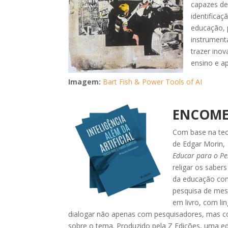
capazes de
identifica
educação, 
instrumenta
trazer ino
ensino e a
Imagem:
Bart Fish & Power Tools of AI
ENCOME
Com base na te
de Edgar Morin
Educar para o P
religar os sabe
da educação co
pesquisa de mes
em livro, com li
dialogar não apenas com pesquisadores, mas c
sobre o tema. Produzido pela Z Edições, uma e