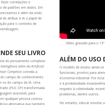
 fazer correlações e
ção de padrões em dados. Em
precisamos ir além da visão
l de atribuir à IA o papel de
vação para o contexto de
prendizagem.
Vídeo gravado para o 13º 
NDE SEU LIVRO
ALÉM DO USO 
oria do pensamento complexo
,
Inteligência além da Artificial:
O modelo de ensino ainda se
ensar Complexo
convida a
funcionais, prontos para ate
rs do campo de conhecimento
economia industrial. Por essa
m os do campo da IA. Uma
e à produtividade invariavelm
trado (PUC-SP) transformada
respeito à coletividade, incent
nguagem acessível, para
problemas, dentre outros.
om qualquer pessoa curiosa
No entanto, educar envolve u
ditora alternativa que também