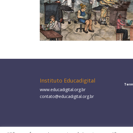
Instituto Educadigital
Term
www.educadigital.org.br
contato@educadigital.org.br