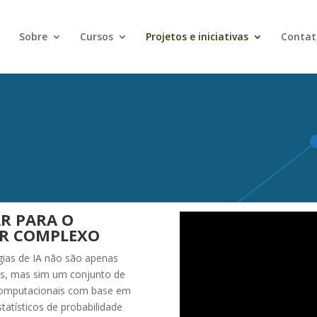
Sobre
Cursos
Projetos e iniciativas
Contat
R PARA O
R COMPLEXO
gias de IA não são apenas
s, mas sim um conjunto de
computacionais com base em
tatísticos de probabilidade