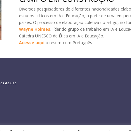
Diversos pesquisadores de diferentes nacionalidades elab
estudos críticos em IA e Educação, a partir de uma enque
países. O processo de elaboração coletiva do artigo, no f
Wayne Holmes
, líder do grupo de trabalho em IA e Educ
Cátedra UNESCO de Ética em IA e Educação
.
Acesse aqui
o resumo em Português
os de uso