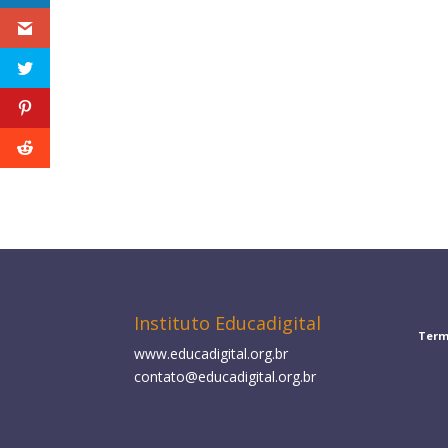
Instituto Educadigital
Term
www.educadigital.org.br
contato@educadigital.org.br