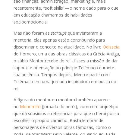
são finanças, administração, marketing e, mais
recentemente, “soft skills” — o nome dado para o que
em educação chamamos de habilidades
socioemocionais.
Mas não foram as
startups
que inventaram a
mentoria, elas apenas estão contribuindo para
disseminar o conceito na atualidade. No livro
Odisseia
,
de Homero, uma das obras clássicas da Grécia Antiga,
o sábio Mentor recebe do rei Ulisses a missão de dar
suporte e orientação ao príncipe Telêmaco durante
sua ausência. Tempos depois, Mentor parte com
Telêmaco em uma jornada inspiradora em busca do
rei.
A figura do mentor ou mentora também aparece
no
Monomito
(Jornada do herói), como um arquétipo
que dá subsídios e referências para que o herói possa
escolher o próprio caminho. Basta lembrar de
personagens de diversos obras famosas, como o
Yoda, de Star Wars; Grilo Falante, do Pinóquio; Fada