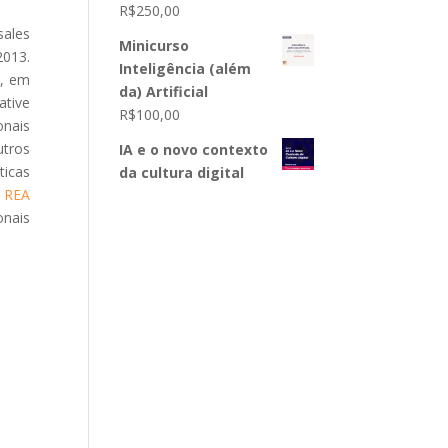
R$
250,00
sales
Minicurso
2013.
Inteligência (além
o, em
da) Artificial
ative
R$
100,00
onais
utros
IA e o novo contexto
ticas
da cultura digital
o REA
onais