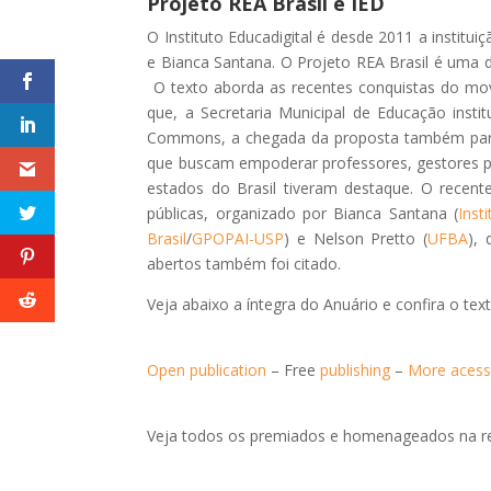
Projeto REA Brasil e IED
O Instituto Educadigital é desde 2011 a institu
e Bianca Santana. O Projeto REA Brasil é uma da
O texto aborda as recentes conquistas do mo
que, a Secretaria Municipal de Educação insti
Commons, a chegada da proposta também para 
que buscam empoderar professores, gestores púb
estados do Brasil tiveram destaque. O recente 
públicas, organizado por Bianca Santana (
Inst
Brasil
/
GPOPAI-USP
) e Nelson Pretto (
UFBA
),
abertos também foi citado.
Veja abaixo a íntegra do Anuário e confira o tex
Open publication
– Free
publishing
–
More acessi
Veja todos os premiados e homenageados na re