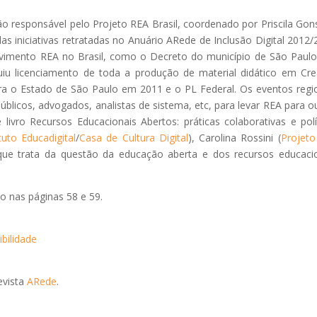
ição responsável pelo Projeto REA Brasil, coordenado por Priscila Gon
s iniciativas retratadas no Anuário ARede de Inclusão Digital 2012/
vimento REA no Brasil, como o Decreto do município de São Paul
tuiu licenciamento de toda a produção de material didático em Cre
o Estado de São Paulo em 2011 e o PL Federal. Os eventos regi
licos, advogados, analistas de sistema, etc, para levar REA para o
livro Recursos Educacionais Abertos: práticas colaborativas e polí
ituto Educadigital
/
Casa de Cultura Digital
), Carolina Rossini (
Projet
 que trata da questão da educação aberta e dos recursos educaci
to nas páginas 58 e 59.
bilidade
vista
ARede
.