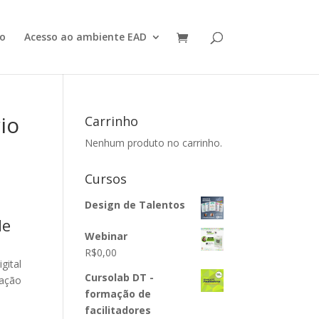
o
Acesso ao ambiente EAD
io
Carrinho
Nenhum produto no carrinho.
Cursos
Design de Talentos
de
Webinar
R$
0,00
gital
Cursolab DT -
cação
formação de
facilitadores