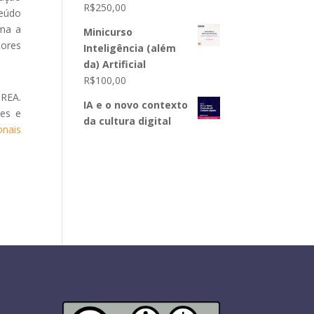
R$
250,00
eúdo
rma a
Minicurso
tores
Inteligência (além
da) Artificial
R$
100,00
REA.
IA e o novo contexto
les e
da cultura digital
onais