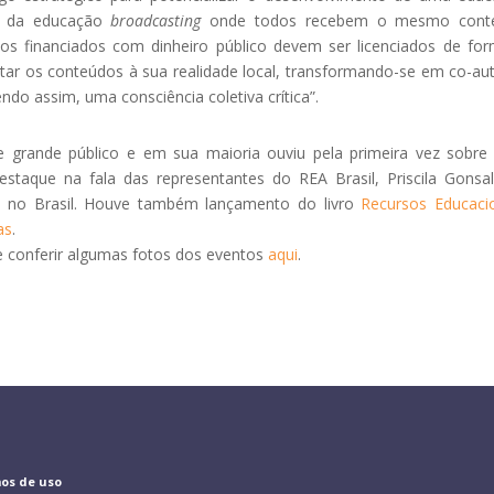
ão da educação
broadcasting
onde todos recebem o mesmo cont
ticos financiados com dinheiro público devem ser licenciados de fo
tar os conteúdos à sua realidade local, transformando-se em co-au
ndo assim, uma consciência coletiva crítica”.
grande público e em sua maioria ouviu pela primeira vez
sobre 
estaque na fala das representantes do REA Brasil, Priscila Gonsa
A no Brasil. Houve também lançamento do livro
Recursos Educaci
as
.
 conferir algumas fotos dos eventos
aqui
.
os de uso