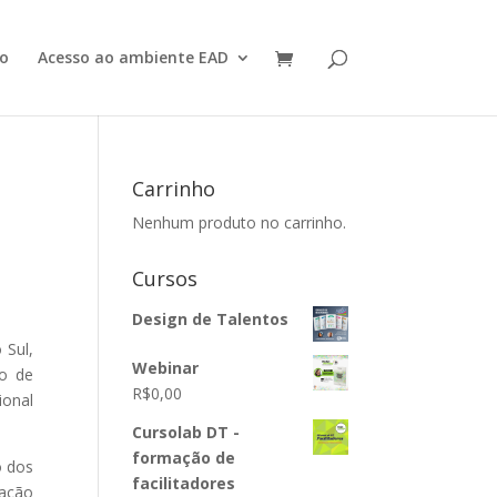
o
Acesso ao ambiente EAD
Carrinho
Nenhum produto no carrinho.
Cursos
Design de Talentos
 Sul,
Webinar
io de
R$
0,00
ional
Cursolab DT -
formação de
o dos
facilitadores
cação