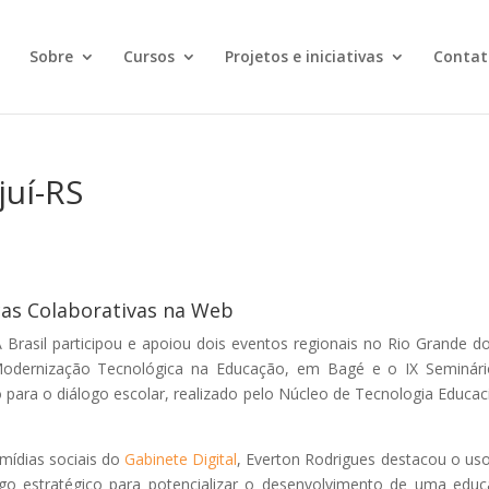
Sobre
Cursos
Projetos e iniciativas
Contat
juí-RS
cas Colaborativas na Web
 Brasil participou e apoiou dois eventos regionais no Rio Grande do
 Modernização Tecnológica na Educação, em Bagé e o IX Seminár
io para o diálogo escolar, realizado pelo Núcleo de Tecnologia Educac
mídias sociais do
Gabinete Digital
, Everton Rodrigues destacou o us
go estratégico para potencializar o desenvolvimento de uma edu