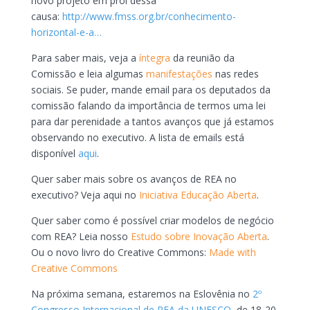
novo projeto em prol dessa
causa:
http://www.fmss.org.br/conhecimento-
horizontal-e-a…
Para saber mais, veja a
íntegra
da reunião da
Comissão e leia algumas
manifestações
nas redes
sociais. Se puder, mande email para os deputados da
comissão falando da importância de termos uma lei
para dar perenidade a tantos avanços que já estamos
observando no executivo. A lista de emails está
disponível
aqui
.
Quer saber mais sobre os avanços de REA no
executivo? Veja aqui no
Iniciativa Educação Aberta
.
Quer saber como é possível criar modelos de negócio
com REA? Leia nosso
Estudo sobre Inovação Aberta
.
Ou o novo livro do Creative Commons:
Made with
Creative Commons
Na próxima semana, estaremos na Eslovênia no
2º
Congresso Internacional de REA da UNESCO
, de 18-20