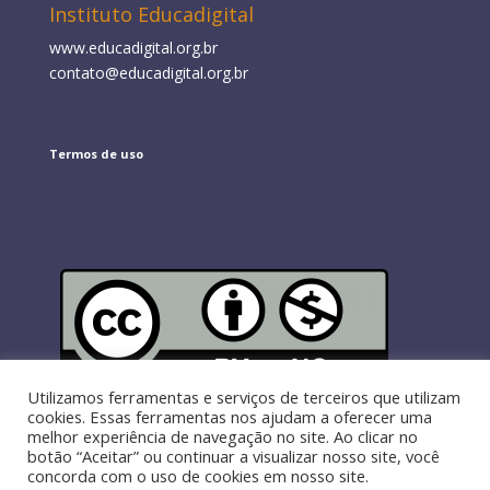
Instituto Educadigital
www.educadigital.org.br
contato@educadigital.org.br
Termos de uso
Exceto
onde indicado de outra forma, a licença é Creative
Utilizamos ferramentas e serviços de terceiros que utilizam
Commons
Atribuição Não Comercial
cookies. Essas ferramentas nos ajudam a oferecer uma
melhor experiência de navegação no site. Ao clicar no
botão “Aceitar” ou continuar a visualizar nosso site, você
concorda com o uso de cookies em nosso site.