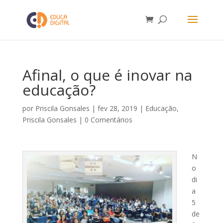
Afinal, o que é inovar na
educação?
por
Priscila Gonsales
|
fev 28, 2019
|
Educação
,
Priscila Gonsales
|
0 Comentários
N
o
di
a
5
de